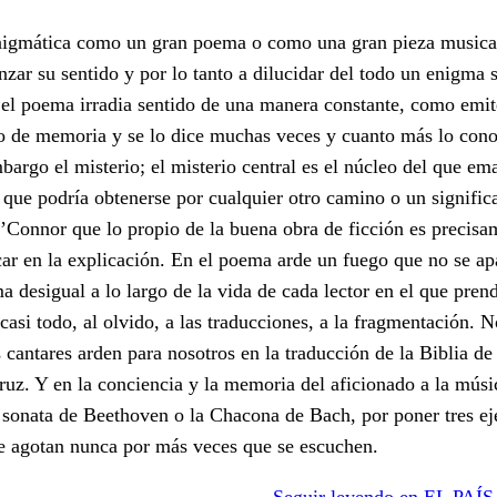
enigmática como un gran poema o como una gran pieza musica
zar su sentido y por lo tanto a dilucidar del todo un enigma 
 el poema irradia sentido de una manera constante, como emit
uno de memoria y se lo dice muchas veces y cuanto más lo con
argo el misterio; el misterio central es el núcleo del que ema
 que podría obtenerse por cualquier otro camino o un signifi
O’Connor que lo propio de la buena obra de ficción es precisa
ficar en la explicación. En el poema arde un fuego que no se a
 desigual a lo largo de la vida de cada lector en el que prend
a casi todo, al olvido, a las traducciones, a la fragmentación.
s cantares arden para nosotros en la traducción de la Biblia d
Cruz. Y en la conciencia y la memoria del aficionado a la mús
onata de Beethoven o la Chacona de Bach, por poner tres e
e agotan nunca por más veces que se escuchen.
Seguir leyendo en EL PAÍS 