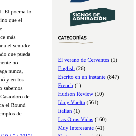
l. El poema lo
sino que el
e
oce más
CATEGORÍAS
na el sentido:
cado que pueda
El verano de Cervantes
(1)
mente no
English
(26)
paga nunca,
Escrito en un instante
(847)
ió y en los
French
(1)
 No sabemos
Hudson Review
(10)
e Casiodoro de
Ida y Vuelta
(561)
ica el Round
Italian
(1)
jemplos de
Las Otras Vidas
(160)
Muy Interesante
(41)
(19 / 5 / 2012)