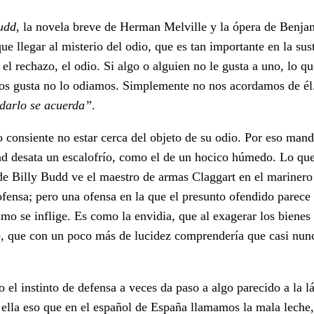
udd
, la novela breve de Herman Melville y la ópera de Benjam
ue llegar al misterio del odio, que es tan importante en la sus
a el rechazo, el odio. Si algo o alguien no le gusta a uno, lo q
o nos gusta no lo odiamos. Simplemente no nos acordamos de é
vidarlo se acuerda”
.
o consiente no estar cerca del objeto de su odio. Por eso man
 desata un escalofrío, como el de un hocico húmedo. Lo que
a de Billy Budd ve el maestro de armas Claggart en el marinero
fensa; pero una ofensa en la que el presunto ofendido parece 
smo se inflige. Es como la envidia, que al exagerar los bienes
nte, que con un poco más de lucidez comprendería que casi nun
 el instinto de defensa a veces da paso a algo parecido a la 
n ella eso que en el español de España llamamos la mala leche,