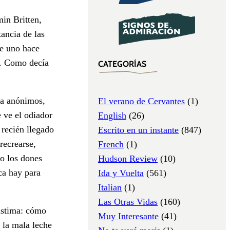
in Britten,
tancia de las
ue uno hace
l. Como decía
CATEGORÍAS
da anónimos,
El verano de Cervantes
(1)
 ve el odiador
English
(26)
 recién llegado
Escrito en un instante
(847)
recrearse,
French
(1)
 o los dones
Hudson Review
(10)
ca hay para
Ida y Vuelta
(561)
Italian
(1)
Las Otras Vidas
(160)
lástima: cómo
Muy Interesante
(41)
 la mala leche