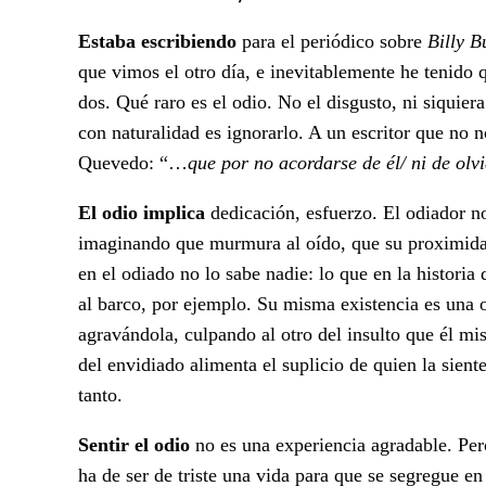
Estaba escribiendo
para el periódico sobre
Billy B
que vimos el otro día, e inevitablemente he tenido q
dos. Qué raro es el odio. No el disgusto, ni siquier
con naturalidad es ignorarlo. A un escritor que n
Quevedo: “…
que por no acordarse de
él/ ni de ol
El odio implica
dedicación, esfuerzo. El odiador n
imaginando que murmura al oído, que su proximidad
en el odiado no lo sabe nadie: lo que en la histori
al barco, por ejemplo. Su misma existencia es una o
agravándola, culpando al otro del insulto que él mi
del envidiado alimenta el suplicio de quien la sie
tanto.
Sentir el odio
no es una experiencia agradable. Pero
ha de ser de triste una vida para que se segregue e