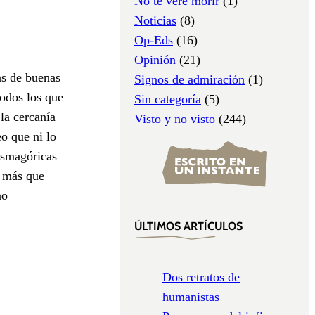
No te veré morir
(1)
Noticias
(8)
Op-Eds
(16)
Opinión
(21)
as de buenas
Signos de admiración
(1)
todos los que
Sin categoría
(5)
la cercanía
Visto y no visto
(244)
eo que ni lo
tasmagóricas
s más que
no
ÚLTIMOS ARTÍCULOS
Dos retratos de
humanistas