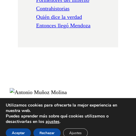
Contrahistorias
Quién dice la verdad
Entonces llegó Mendoza
Utilizamos cookies para ofrecerte la mejor experiencia en
nuestra web.
POLÍTICA DE PRIVACIDAD
Puedes aprender más sobre qué cookies utilizamos o
POLÍTICA DE COOKIES
desactivarlas en los
ajustes
.
AVISO LEGAL
Aceptar
Rechazar
Ajustes