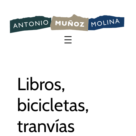
Saltar
al
contenido
Libros,
bicicletas,
tranvías