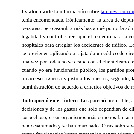
Es alucinante
la información sobre
la nueva corrup
tenía encomendada, irónicamente, la tarea de depur
personas, pero asombra más hasta qué punto la adm
legalidad y control. Creer que el remedio para la co
hospitales para arreglar los accidentes de tráfico. L
se previenen aplicando a rajatabla un códico de circ
una vez por todas no se acaba con el clientelismo, e
cuando yo era funcionario público, los partidos pro
un acceso riguroso y justo a los puestos; segundo, l
administración de acuerdo a criterios objetivos de m
Todo quedó en el tintero
. Les pareció preferible, 
decisiones y de los gastos que solo dependían de el
sospechoso, crear organismos más o menos fantasma
han desanimado y se han marchado. Otras sobrevive
tantos funcionarios hayan mantenido contra viento 