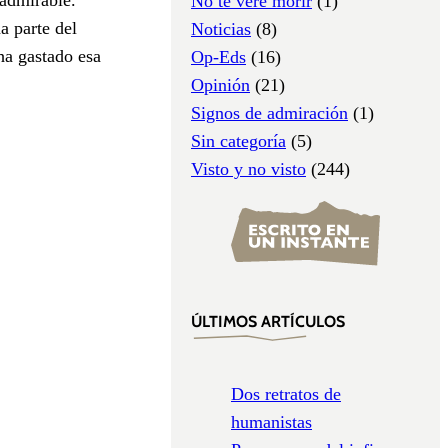
No te veré morir
(1)
a parte del
Noticias
(8)
ha gastado esa
Op-Eds
(16)
Opinión
(21)
Signos de admiración
(1)
Sin categoría
(5)
Visto y no visto
(244)
ÚLTIMOS ARTÍCULOS
Dos retratos de
humanistas