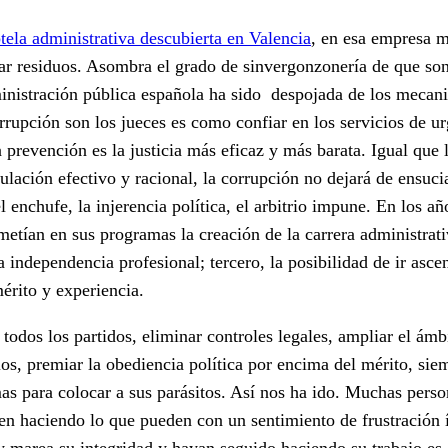
tela administrativa descubierta en Valencia
, en esa empresa m
ar residuos. Asombra el grado de sinvergonzonería de que son
inistración pública española ha sido despojada de los mecan
rrupción son los jueces es como confiar en los servicios de ur
a prevención es la justicia más eficaz y más barata. Igual que 
ulación efectivo y racional, la corrupción no dejará de ensucia
l enchufe, la injerencia política, el arbitrio impune. En los añ
metían en sus programas la creación de la carrera administrati
a independencia profesional; tercero, la posibilidad de ir asce
érito y experiencia.
a todos los partidos, eliminar controles legales, ampliar el ámb
los, premiar la obediencia política por encima del mérito, sie
s para colocar a sus parásitos. Así nos ha ido. Muchas perso
n haciendo lo que pueden con un sentimiento de frustración 
y marea su integridad y hayan seguido haciendo su trabajo es