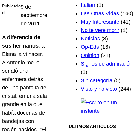
Italian
(1)
Publicado
9 de
el
Las Otras Vidas
(160)
septiembre
Muy Interesante
(41)
de 2011
No te veré morir
(1)
A diferencia de
Noticias
(8)
sus hermanos
, a
Op-Eds
(16)
Elena la vi nacer.
Opinión
(21)
A Antonio me lo
Signos de admiración
señaló una
(1)
enfermera detrás
Sin categoría
(5)
de una pantalla de
Visto y no visto
(244)
cristal, en una sala
grande en la que
había docenas de
bandejas con
ÚLTIMOS ARTÍCULOS
recién nacidos. “El