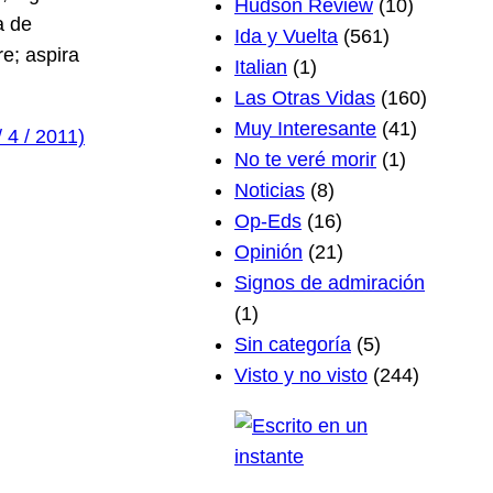
Hudson Review
(10)
a de
Ida y Vuelta
(561)
e; aspira
Italian
(1)
Las Otras Vidas
(160)
Muy Interesante
(41)
 4 / 2011)
No te veré morir
(1)
Noticias
(8)
Op-Eds
(16)
Opinión
(21)
Signos de admiración
(1)
Sin categoría
(5)
Visto y no visto
(244)