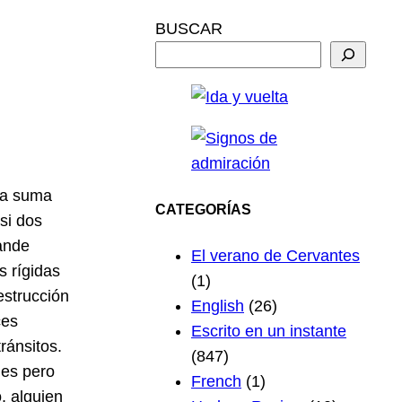
BUSCAR
sa suma
CATEGORÍAS
si dos
ande
El verano de Cervantes
s rígidas
(1)
estrucción
English
(26)
ces
Escrito en un instante
ránsitos.
(847)
les pero
French
(1)
, alguien