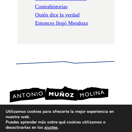
Contrahistorias
Quién dice la verdad
Entonces llegó Mendoza
Utilizamos cookies para ofrecerte la mejor experiencia en
nuestra web.
POLÍTICA DE PRIVACIDAD
Puedes aprender más sobre qué cookies utilizamos o
POLÍTICA DE COOKIES
desactivarlas en los
ajustes
.
AVISO LEGAL