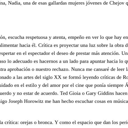
na, Nadia, una de esas gallardas mujeres jóvenes de Chejov 
ón, escucha respetuosa y atenta, empeño en ver lo que hay en 
imentar hacia él. Crítica es proyectar una luz sobre la obra d
espertar en el espectador el deseo de prestar más atención. Un
caso lo adecuado es hacernos a un lado para apuntar hacia lo 
stra aprobación o nuestro rechazo. Nunca me cansaré de leer la
ionado a las artes del siglo XX se formó leyendo críticas de 
idado en el estilo y del amor por el cine que ponía siempre 
uerdo y no estar de acuerdo. Ted Gioia o Gary Giddins hacen 
amigo Joseph Horowitz me han hecho escuchar cosas en música
la crítica: orejas o bronca. Y como el espacio que dan los per