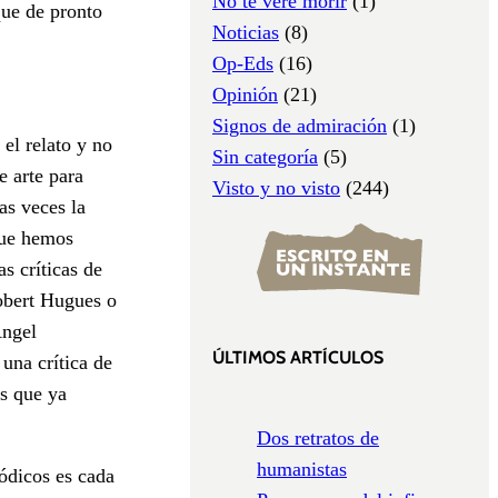
No te veré morir
(1)
que de pronto
Noticias
(8)
Op-Eds
(16)
Opinión
(21)
Signos de admiración
(1)
el relato y no
Sin categoría
(5)
e arte para
Visto y no visto
(244)
as veces la
que hemos
s críticas de
Robert Hugues o
Ángel
ÚLTIMOS ARTÍCULOS
una crítica de
s que ya
Dos retratos de
humanistas
iódicos es cada