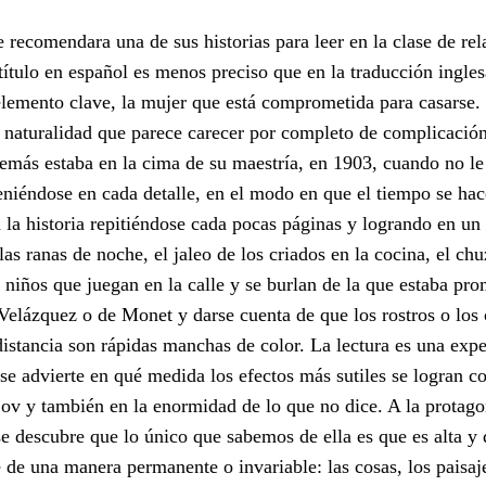
 recomendara una de sus historias para leer en la clase de rel
título en español es menos preciso que en la traducción ingles
lemento clave, la mujer que está comprometida para casarse. 
a naturalidad que parece carecer por completo de complicación
demás estaba en la cima de su maestría, en 1903, cuando no l
eniéndose en cada detalle, en el modo en que el tiempo se ha
n la historia repitiéndose cada pocas páginas y logrando en un
as ranas de noche, el jaleo de los criados en la cocina, el ch
 niños que juegan en la calle y se burlan de la que estaba pro
Velázquez o de Monet y darse cuenta de que los rostros o los
distancia son rápidas manchas de color. La lectura es una expe
e advierte en qué medida los efectos más sutiles se logran c
ov y también en la enormidad de lo que no dice. A la protago
 se descubre que lo único que sabemos de ella es que es alta y
 de una manera permanente o invariable: las cosas, los paisaje