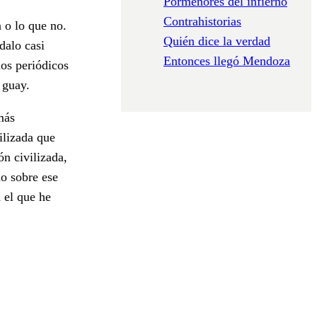
Pormenores del infierno
Contrahistorias
a o lo que no.
Quién dice la verdad
dalo casi
Entonces llegó Mendoza
los periódicos
 guay.
más
ilizada que
n civilizada,
do sobre ese
 el que he