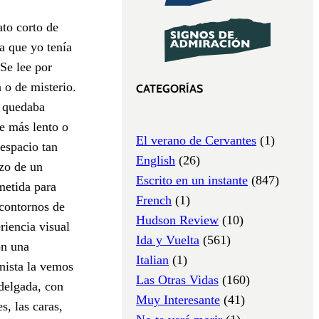
ato corto de
a que yo tenía
Se lee por
 o de misterio.
CATEGORÍAS
e quedaba
ce más lento o
El verano de Cervantes
(1)
 espacio tan
English
(26)
uzo de un
Escrito en un instante
(847)
metida para
French
(1)
 contornos de
Hudson Review
(10)
riencia visual
Ida y Vuelta
(561)
on una
Italian
(1)
nista la vemos
Las Otras Vidas
(160)
 delgada, con
Muy Interesante
(41)
s, las caras,