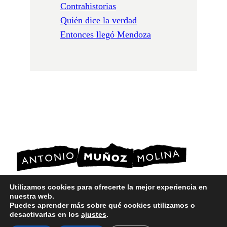
Contrahistorias
Quién dice la verdad
Entonces llegó Mendoza
Utilizamos cookies para ofrecerte la mejor experiencia en
nuestra web.
POLÍTICA DE PRIVACIDAD
Puedes aprender más sobre qué cookies utilizamos o
POLÍTICA DE COOKIES
desactivarlas en los
ajustes
.
AVISO LEGAL