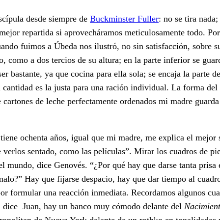
iscípula desde siempre de
Buckminster Fuller
: no se tira nada;
mejor repartida si aprovecháramos meticulosamente todo. Por 
ando fuimos a Úbeda nos ilustró, no sin satisfacción, sobre su
o, como a dos tercios de su altura; en la parte inferior se gua
er bastante, ya que cocina para ella sola; se encaja la parte d
 cantidad es la justa para una ración individual. La forma del 
de cartones de leche perfectamente ordenados mi madre guarda 
 tiene ochenta años, igual que mi madre, me explica el mejor 
 verlos sentado, como las películas”. Mirar los cuadros de pi
 el mundo, dice Genovés. “¿Por qué hay que darse tanta prisa e
malo?” Hay que fijarse despacio, hay que dar tiempo al cuadr
 por formular una reacción inmediata. Recordamos algunos cu
i, dice Juan, hay un banco muy cómodo delante del
Nacimient
opolitan de Nueva York delante de un rothko en tonalidades