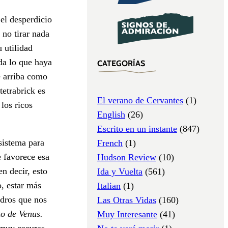
 el desperdicio
no tirar nada
 utilidad
rda lo que haya
CATEGORÍAS
e arriba como
tetrabrick es
El verano de Cervantes
(1)
los ricos
English
(26)
Escrito en un instante
(847)
sistema para
French
(1)
e favorece esa
Hudson Review
(10)
n decir, esto
Ida y Vuelta
(561)
o, estar más
Italian
(1)
adros que nos
Las Otras Vidas
(160)
o de Venus.
Muy Interesante
(41)
 muy oscuras,