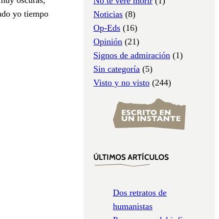
No te veré morir
(1)
sado yo tiempo
Noticias
(8)
Op-Eds
(16)
Opinión
(21)
Signos de admiración
(1)
Sin categoría
(5)
Visto y no visto
(244)
ÚLTIMOS ARTÍCULOS
Dos retratos de
humanistas