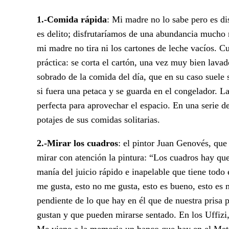
1.-Comida rápida
: Mi madre no lo sabe pero es d
es delito; disfrutaríamos de una abundancia mucho 
mi madre no tira ni los cartones de leche vacíos. Cu
práctica: se corta el cartón, una vez muy bien lavad
sobrado de la comida del día, que en su caso suele s
si fuera una petaca y se guarda en el congelador. La
perfecta para aprovechar el espacio. En una serie 
potajes de sus comidas solitarias.
2.-Mirar los cuadros
: el pintor Juan Genovés, que
mirar con atención la pintura: “Los cuadros hay que
manía del juicio rápido e inapelable que tiene todo
me gusta, esto no me gusta, esto es bueno, esto es 
pendiente de lo que hay en él que de nuestra prisa
gustan y que pueden mirarse sentado. En los Uffiz
Me viene a la memoria un banco que hay en el Metr