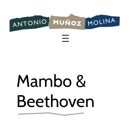
Saltar
al
contenido
Mambo &
Beethoven