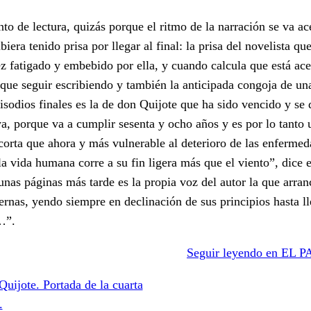
o de lectura, quizás porque el ritmo de la narración se va ac
era tenido prisa por llegar al final: la prisa del novelista que
z fatigado y embebido por ella, y cuando calcula que está ac
 que seguir escribiendo y también la anticipada congoja de u
isodios finales es la de don Quijote que ha sido vencido y se
uya, porque va a cumplir sesenta y ocho años y es por lo tanto
orta que ahora y más vulnerable al deterioro de las enfermed
la vida humana corre a su fin ligera más que el viento”, dice e
as páginas más tarde es la propia voz del autor la que arranc
rnas, yendo siempre en declinación de sus principios hasta ll
…”.
Seguir leyendo en EL P