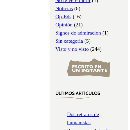
No te veré morir
(1)
Noticias
(8)
Op-Eds
(16)
Opinión
(21)
Signos de admiración
(1)
Sin categoría
(5)
Visto y no visto
(244)
ÚLTIMOS ARTÍCULOS
Dos retratos de
humanistas