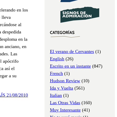
elerando en los
 lleva
ercándose al
na despedida
CATEGORÍAS
 desploma en la
 un anciano, en
El verano de Cervantes
(1)
ades. Las
English
(26)
l apócrifo
Escrito en un instante
(847)
a así el
French
(1)
egar a su
Hudson Review
(10)
Ida y Vuelta
(561)
AÍS 21/08/2010
Italian
(1)
Las Otras Vidas
(160)
Muy Interesante
(41)