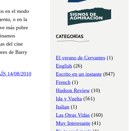
os en el modo
enta,
o en la
lve más pobre
aginamos
CATEGORÍAS
as del cine
ores de Barry
El verano de Cervantes
(1)
English
(26)
AÍS 14/08/2010
Escrito en un instante
(847)
French
(1)
Hudson Review
(10)
Ida y Vuelta
(561)
Italian
(1)
Las Otras Vidas
(160)
Muy Interesante
(41)