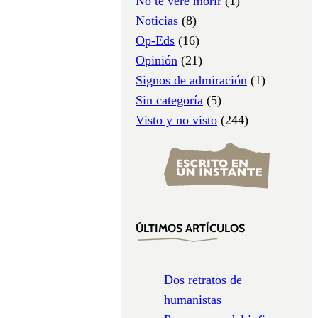
No te veré morir
(1)
Noticias
(8)
Op-Eds
(16)
Opinión
(21)
Signos de admiración
(1)
Sin categoría
(5)
Visto y no visto
(244)
ÚLTIMOS ARTÍCULOS
Dos retratos de
humanistas