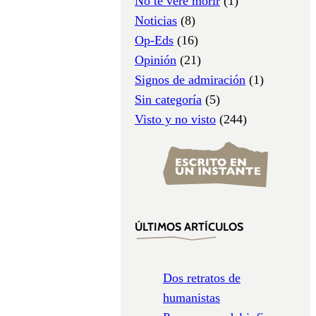
No te veré morir
(1)
Noticias
(8)
Op-Eds
(16)
Opinión
(21)
Signos de admiración
(1)
Sin categoría
(5)
Visto y no visto
(244)
ÚLTIMOS ARTÍCULOS
Dos retratos de
humanistas