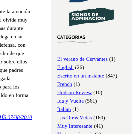
te la atención
se olvida muy
nas durante
olega en su
CATEGORÍAS
defensa, con
echo de que
El verano de Cervantes
(1)
 sobre ellos.
English
(26)
 que padres
Escrito en un instante
(847)
igada
French
(1)
 para los
Hudson Review
(10)
paldo en forma
Ida y Vuelta
(561)
Italian
(1)
AÍS 07/08/2010
Las Otras Vidas
(160)
Muy Interesante
(41)