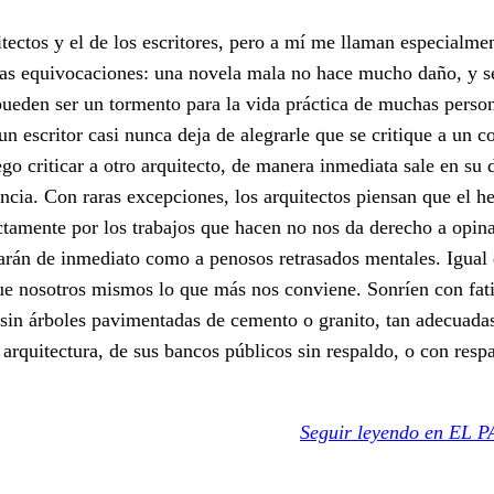
tectos y el de los escritores, pero a mí me llaman especialmen
stras equivocaciones: una novela mala no hace mucho daño, y 
 pueden ser un tormento para la vida práctica de muchas perso
 escritor casi nunca deja de alegrarle que se critique a un c
ego criticar a otro arquitecto, de manera inmediata sale en su 
cia. Con raras excepciones, los arquitectos piensan que el h
tamente por los trabajos que hacen no nos da derecho a opinar
arán de inmediato como a penosos retrasados mentales. Igual
ue nosotros mismos lo que más nos conviene. Sonríen con fat
sin árboles pavimentadas de cemento o granito, tan adecuadas
e arquitectura, de sus bancos públicos sin respaldo, o con res
Seguir leyendo en EL P