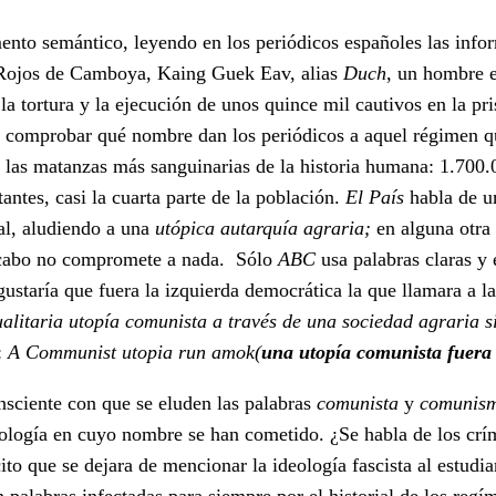
mento semántico, leyendo en los periódicos españoles las info
s Rojos de Camboya, Kaing Guek Eav, alias
Duch
, un hombre e
la tortura y la ejecución de unos quince mil cautivos en la pr
 comprobar qué nombre dan los periódicos a aquel régimen q
e las matanzas más sanguinarias de la historia humana: 1.700
antes, casi la cuarta parte de la población.
El País
habla de 
ral, aludiendo a una
utópica autarquía agraria;
en alguna otra 
l cabo no compromete a nada. Sólo
ABC
usa palabras claras y 
staría que fuera la izquierda democrática la que llamara a la
alitaria utopía comunista a través de una sociedad agraria s
:
A Communist utopia run amok(
una utopía comunista fuera 
nsciente con que se eluden las palabras
comunista
y
comunis
eología en cuyo nombre se han cometido. ¿Se habla de los crí
ito que se dejara de mencionar la ideología fascista al estudi
alabras infectadas para siempre por el historial de los regí