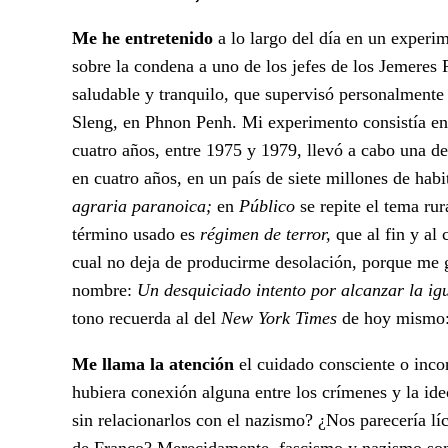
Me he entretenido
a lo largo del día en un experi
sobre la condena a uno de los jefes de los Jemere
saludable y tranquilo, que supervisó personalmente 
Sleng, en Phnon Penh. Mi experimento consistía en
cuatro años, entre 1975 y 1979, llevó a cabo una d
en cuatro años, en un país de siete millones de habit
agraria paranoica;
en
Público
se repite el tema ru
término usado es
régimen de terror,
que al fin y a
cual no deja de producirme desolación, porque me gu
nombre:
Un desquiciado intento por alcanzar la igu
tono recuerda al del
New York Times
de hoy mismo
Me llama la atención
el cuidado consciente o inco
hubiera conexión alguna entre los crímenes y la id
sin relacionarlos con el nazismo? ¿Nos parecería líc
de Franco? Merecidamente, fascismo y nazismo son p