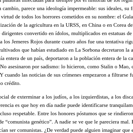
cambio, parece una ideología impermeable: sus ideales, su f
 virtud de todos los horrores cometidos en su nombre: el Gula
ización de la agricultura en la URSS, en China o en Corea del
de dirigentes convertido en ídolos, multiplicados en estatuas d
 los Jemeres Rojos durante cuatro años fue una tentativa rig
ultivados que habían estudiado en La Sorbona decretaron la a
a entera de un país, deportaron a la población entera de la ca
. No asesinaron por sadismo: lo hicieron, como Stalin o Mao, 
Y cuando las noticias de sus crímenes empezaron a filtrarse f
o crédito.
cial de exterminar a los judíos, a los izquierdistas, a los disc
erencia es que hoy en día nadie puede identificarse tranquil
ncluso respetable. Entre los honores póstumos que se rindieron
de “comunista genético”. A nadie se ve que le pareciera mal.
ecían ser comunistas. ¿De verdad puede alguien imaginar que