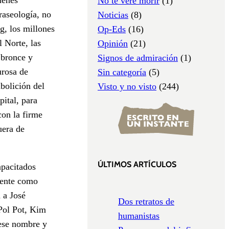
No te veré morir
(1)
raseología, no
Noticias
(8)
g, los millones
Op-Eds
(16)
 Norte, las
Opinión
(21)
e bronce y
Signos de admiración
(1)
urosa de
Sin categoría
(5)
bolición del
Visto y no visto
(244)
pital, para
con la firme
uera de
ÚLTIMOS ARTÍCULOS
apacitados
amente como
 a José
Dos retratos de
 Pol Pot, Kim
humanistas
 ese nombre y