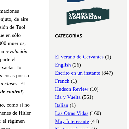
rmaciones
njuto, de aire
isión de Tuol
ue en sólo
CATEGORÍAS
.000 muertos,
una
revolución
El verano de Cervantes
(1)
parte el
English
(26)
exactas, lo
Escrito en un instante
(847)
s cosas por su
French
(1)
in clases.
El
Hudson Review
(10)
de control
).
Ida y Vuelta
(561)
mo,
como si no
Italian
(1)
menes de Hitler
Las Otras Vidas
(160)
ar el régimen
Muy Interesante
(41)
menes