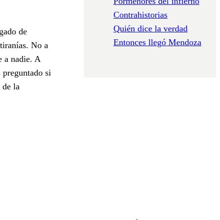
Pormenores del infierno
Contrahistorias
Quién dice la verdad
egado de
Entonces llegó Mendoza
tiranías. No a
e a nadie. A
s preguntado si
 de la