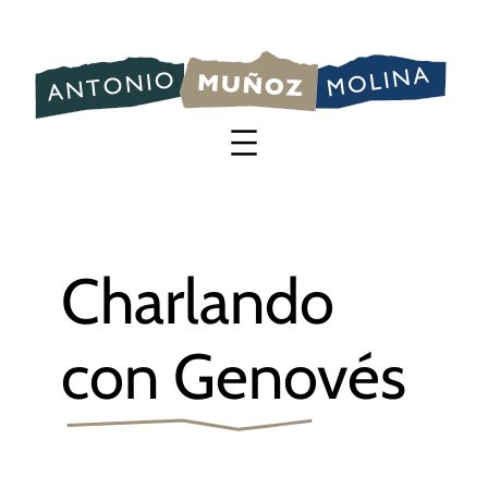
Saltar
al
contenido
Charlando
con Genovés