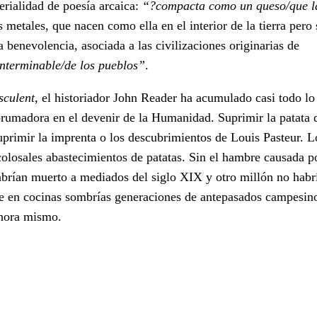
rialidad de poesía arcaica:
“?compacta como un queso/que la
s metales, que nacen como ella en el interior de la tierra pero 
 benevolencia, asociada a las civilizaciones originarias de
interminable/de los pueblos”
.
sculent
, el historiador John Reader ha acumulado casi todo lo
abrumadora en el devenir de la Humanidad. Suprimir la patata d
uprimir la imprenta o los descubrimientos de Louis Pasteur. 
colosales abastecimientos de patatas. Sin el hambre causada po
habrían muerto a mediados del siglo XIX y otro millón no hab
e en cocinas sombrías generaciones de antepasados campesin
ahora mismo.