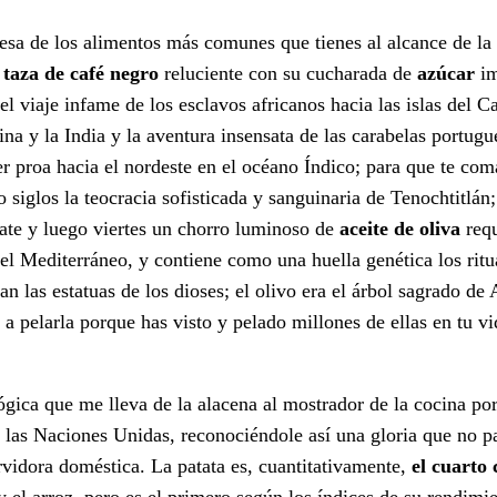
 mesa de los alimentos más comunes que tienes al alcance de la
a
taza de café negro
reluciente con su cucharada de
azúcar
im
el viaje infame de los esclavos africanos hacia las islas del Ca
ina y la India y la aventura insensata de las carabelas portug
r proa hacia el nordeste en el océano Índico; para que te com
 siglos la teocracia sofisticada y sanguinaria de Tenochtitlán
mate y luego viertes un chorro luminoso de
aceite de oliva
req
del Mediterráneo, y contiene como una huella genética los rit
 las estatuas de los dioses; el olivo era el árbol sagrado de
 a pelarla porque has visto y pelado millones de ellas en tu v
gica que me lleva de la alacena al mostrador de la cocina por
 las Naciones Unidas, reconociéndole así una gloria que no p
vidora doméstica. La patata es, cuantitativamente,
el cuarto 
 y el arroz, pero es el primero según los índices de su rendimi