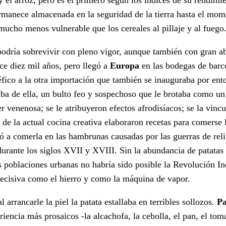
permanece almacenada en la seguridad de la tierra hasta el m
mucho menos vulnerable que los cereales al pillaje y al fuego
dría sobrevivir con pleno vigor, aunque también con gran a
ace diez mil años, pero llegó a
Europa
en las bodegas de barc
fico a la otra importación que también se inauguraba por ento
iaba de ella, un bulto feo y sospechoso que le brotaba como un
er venenosa; se le atribuyeron efectos afrodisíacos; se la vincu
de la actual cocina creativa elaboraron recetas para comerse l
nó a comerla en las hambrunas causadas por las guerras de reli
urante los siglos XVII y XVIII. Sin la abundancia de patatas 
 poblaciones urbanas no habría sido posible la Revolución Ind
n decisiva como el hierro y como la máquina de vapor.
 arrancarle la piel la patata estallaba en terribles sollozos.
Pa
iencia más prosaicos -la alcachofa, la cebolla, el pan, el toma