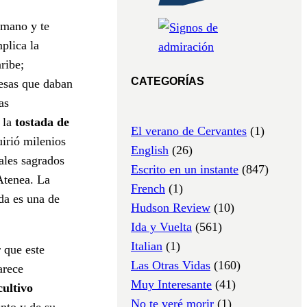
 mano y te
plica la
ribe;
CATEGORÍAS
uesas que daban
as
; la
tostada de
El verano de Cervantes
(1)
uirió milenios
English
(26)
uales sagrados
Escrito en un instante
(847)
 Atenea. La
French
(1)
ida es una de
Hudson Review
(10)
Ida y Vuelta
(561)
Italian
(1)
 que este
Las Otras Vidas
(160)
arece
Muy Interesante
(41)
cultivo
No te veré morir
(1)
ento y de su