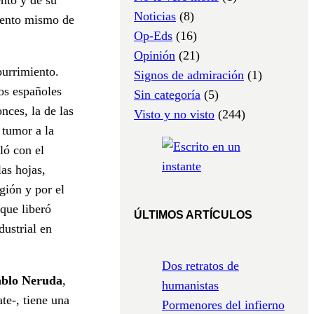
Noticias
(8)
omento mismo de
Op-Eds
(16)
.
Opinión
(21)
burrimiento.
Signos de admiración
(1)
os españoles
Sin categoría
(5)
nces, la de las
Visto y no visto
(244)
 tumor a la
ló con el
as hojas,
gión y por el
que liberó
ÚLTIMOS ARTÍCULOS
ustrial en
Dos retratos de
blo Neruda
,
humanistas
te-, tiene una
Pormenores del infierno