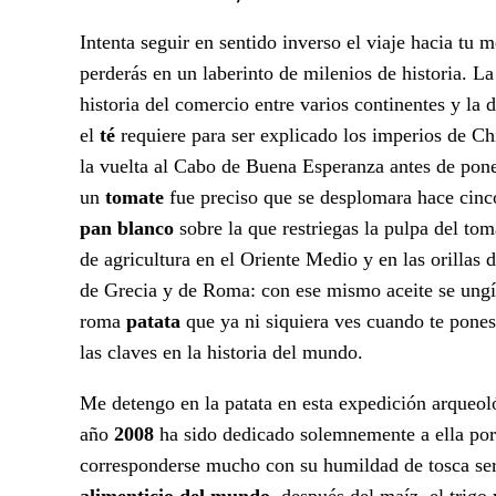
Intenta seguir en sentido inverso el viaje hacia tu
perderás en un laberinto de milenios de historia. L
historia del comercio entre varios continentes y la d
el
té
requiere para ser explicado los imperios de Ch
la vuelta al Cabo de Buena Esperanza antes de pone
un
tomate
fue preciso que se desplomara hace cinco
pan blanco
sobre la que restriegas la pulpa del to
de agricultura en el Oriente Medio y en las orillas 
de Grecia y de Roma: con ese mismo aceite se ungían
roma
patata
que ya ni siquiera ves cuando te pones
las claves en la historia del mundo.
Me detengo en la patata en esta expedición arqueoló
año
2008
ha sido dedicado solemnemente a ella por
corresponderse mucho con su humildad de tosca ser
alimenticio del mundo
, después del maíz, el trigo