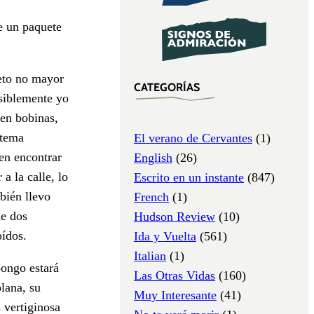
e un paquete
eto no mayor
CATEGORÍAS
osiblemente yo
 en bobinas,
stema
El verano de Cervantes
(1)
en encontrar
English
(26)
a la calle, lo
Escrito en un instante
(847)
bién llevo
French
(1)
de dos
Hudson Review
(10)
oídos.
Ida y Vuelta
(561)
Italian
(1)
pongo estará
Las Otras Vidas
(160)
lana, su
Muy Interesante
(41)
 vertiginosa