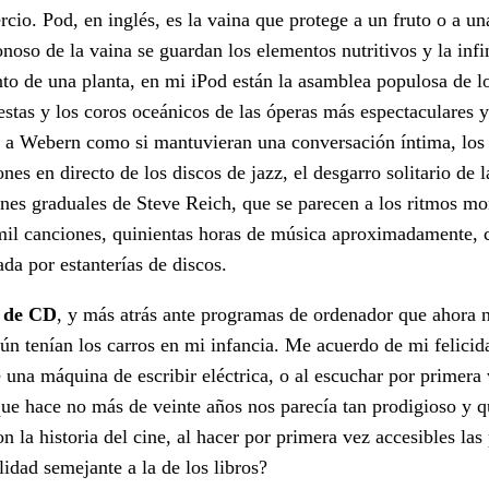
cio. Pod, en inglés, es la vaina que protege a un fruto o a un
noso de la vaina se guardan los elementos nutritivos y la inf
nto de una planta, en mi iPod están la asamblea populosa de l
tas y los coros oceánicos de las óperas más espectaculares y
o a Webern como si mantuvieran una conversación íntima, los
nes en directo de los discos de jazz, el desgarro solitario de 
iones graduales de Steve Reich, que se parecen a los ritmos m
z mil canciones, quinientas horas de música aproximadamente, 
ada por estanterías de discos.
s de CD
, y más atrás ante programas de ordenador que ahora 
n tenían los carros en mi infancia. Me acuerdo de mi felicid
e una máquina de escribir eléctrica, o al escuchar por primera
 que hace no más de veinte años nos parecía tan prodigioso y 
la historia del cine, al hacer por primera vez accesibles las 
lidad semejante a la de los libros?