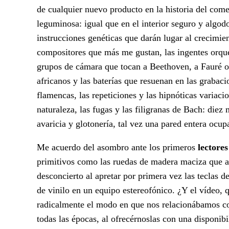
de cualquier nuevo producto en la historia del comer
leguminosa: igual que en el interior seguro y algodo
instrucciones genéticas que darán lugar al crecimie
compositores que más me gustan, las ingentes orques
grupos de cámara que tocan a Beethoven, a Fauré 
africanos y las baterías que resuenan en las grabacio
flamencas, las repeticiones y las hipnóticas variac
naturaleza, las fugas y las filigranas de Bach: die
avaricia y glotonería, tal vez una pared entera ocup
Me acuerdo del asombro ante los primeros
lectore
primitivos como las ruedas de madera maciza que aú
desconcierto al apretar por primera vez las teclas d
de vinilo en un equipo estereofónico. ¿Y el vídeo,
radicalmente el modo en que nos relacionábamos con 
todas las épocas, al ofrecérnoslas con una disponibi