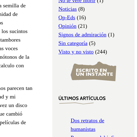
No te veré morir
(1)
a semilla de
Noticias
(8)
inidad de
Op-Eds
(16)
os
Opinión
(21)
 los sucintos
Signos de admiración
(1)
 tambores
Sin categoría
(5)
las voces
Visto y no visto
(244)
onótonos de la
calculo con
nos parecen tan
ad y mi
ÚLTIMOS ARTÍCULOS
 vez un disco
que cambió
Dos retratos de
películas de
humanistas