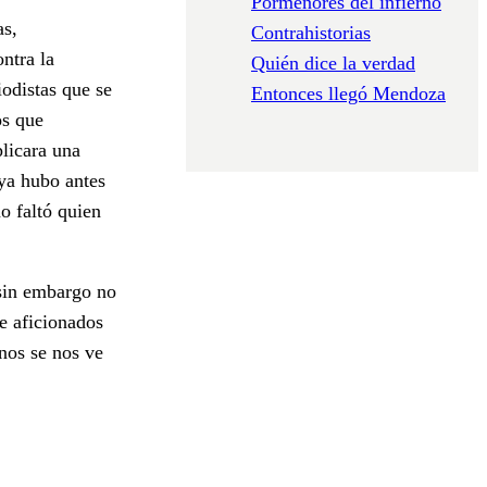
Pormenores del infierno
as,
Contrahistorias
ntra la
Quién dice la verdad
odistas que se
Entonces llegó Mendoza
os que
licara una
 ya hubo antes
o faltó quien
 sin embargo no
de aficionados
unos se nos ve