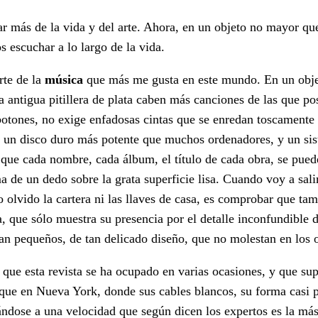
ar más de la vida y del arte. Ahora, en un objeto no mayor qu
 escuchar a lo largo de la vida.
rte de la
música
que más me gusta en este mundo. En un obj
 antigua pitillera de plata caben más canciones de las que p
 botones, no exige enfadosas cintas que se enredan toscamente
un disco duro más potente que muchos ordenadores, y un si
 que cada nombre, cada álbum, el título de cada obra, se pued
de un dedo sobre la grata superficie lisa. Cuando voy a salir 
olvido la cartera ni las llaves de casa, es comprobar que tam
, que sólo muestra su presencia por el detalle inconfundible 
tan pequeños, de tan delicado diseño, que no molestan en los 
l que esta revista se ha ocupado en varias ocasiones, y que su
que en Nueva York, donde sus cables blancos, su forma casi p
cándose a una velocidad que según dicen los expertos es la más