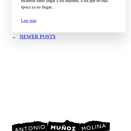
escaleras hasta llegar a los buzones, a los que en esta
época ya no llegan…
Leer más
←
NEWER POSTS