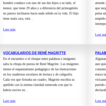
hombre conduce con uno de sus dos hijos a su lado, el
atiende 
menor, que tiene 29 años y a diferencia del primogénito
que sur
no parece inclinarse hacia nada sólido en la vida. El hijo
pulsa un
tiene mala cara, está…
empeño 
intemp
Leer más
Leer má
VOCABULARIOS DE RENÉ MAGRITTE
PALAB
En el encuentro o el choque entre palabras e imágenes
Algunas
salta la chispa de poesía de René Magritte. Las imágenes
aun qui
tienen el esquematismo pedagógico de las ilustraciones
contamin
en los cuadernos escolares de lectura y de caligrafía.
etarra l
Cada vez que firmaba un cuadro, Magritte escribía su
víricam
apellido con la misma claridad esmerada con que lo
partido 
habría escrito en…
declara
Leer más
Leer má