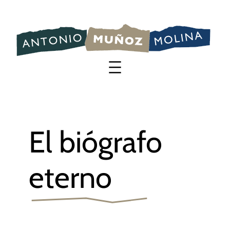
Saltar
al
contenido
El biógrafo
eterno