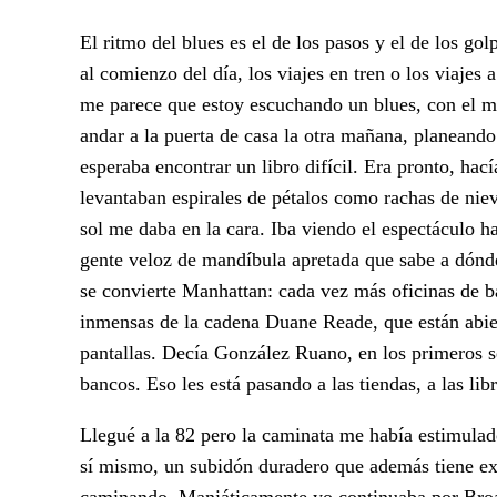
El ritmo del blues es el de los pasos y el de los go
al comienzo del día, los viajes en tren o los viajes 
me parece que estoy escuchando un blues, con el 
andar a la puerta de casa la otra mañana, planeand
esperaba encontrar un libro difícil. Era pronto, hací
levantaban espirales de pétalos como rachas de nieve
sol me daba en la cara. Iba viendo el espectáculo hab
gente veloz de mandíbula apretada que sabe a dónd
se convierte Manhattan: cada vez más oficinas de b
inmensas de la cadena Duane Reade, que están abier
pantallas. Decía González Ruano, en los primeros 
bancos. Eso les está pasando a las tiendas, a las libr
Llegué a la 82 pero la caminata me había estimulado
sí mismo, un subidón duradero que además tiene exc
caminando. Maniáticamente yo continuaba por Broad