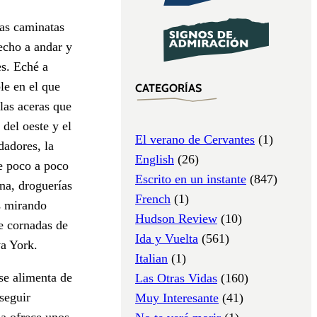
las caminatas
echo a andar y
s. Eché a
le en el que
CATEGORÍAS
 las aceras que
del oeste y el
El verano de Cervantes
(1)
dadores, la
English
(26)
e poco a poco
Escrito en un instante
(847)
na, droguerías
French
(1)
s mirando
Hudson Review
(10)
e cornadas de
Ida y Vuelta
(561)
va York.
Italian
(1)
se alimenta de
Las Otras Vidas
(160)
seguir
Muy Interesante
(41)
a ofrece unos