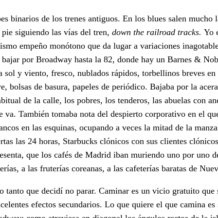
lpes binarios de los trenes antiguos. En los blues salen mucho 
a pie siguiendo las vías del tren,
down the railroad tracks.
Yo 
mismo empeño monótono que da lugar a variaciones inagotable
o bajar por Broadway hasta la 82, donde hay un Barnes & Nob
a sol y viento, fresco, nublados rápidos, torbellinos breves en
, bolsas de basura, papeles de periódico. Bajaba por la acera 
itual de la calle, los pobres, los tenderos, las abuelas con an
e va. También tomaba nota del despierto corporativo en el qu
ancos en las esquinas, ocupando a veces la mitad de la manza
tas las 24 horas, Starbucks clónicos con sus clientes clónico
sesenta, que los cafés de Madrid iban muriendo uno por uno d
erías, a las fruterías coreanas, a las cafeterías baratas de Nue
 tanto que decidí no parar. Caminar es un vicio gratuito que 
elentes efectos secundarios. Lo que quiere el que camina es 
way: como atraviesa en diagonal los ángulos rectos de la isl