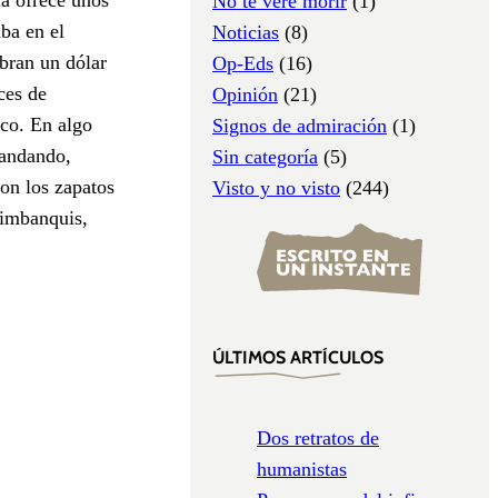
No te veré morir
(1)
ba en el
Noticias
(8)
obran un dólar
Op-Eds
(16)
ces de
Opinión
(21)
ico. En algo
Signos de admiración
(1)
 andando,
Sin categoría
(5)
on los zapatos
Visto y no visto
(244)
timbanquis,
ÚLTIMOS ARTÍCULOS
Dos retratos de
humanistas