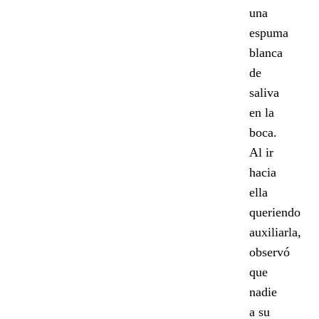
una
espuma
blanca
de
saliva
en la
boca.
Al ir
hacia
ella
queriendo
auxiliarla,
observó
que
nadie
a su