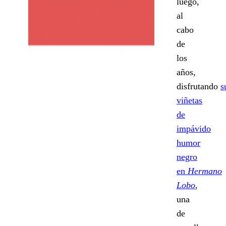
luego,
al
cabo
de
los
años,
disfrutando
s
viñetas
de
impávido
humor
negro
en
Hermano
Lobo
,
una
de