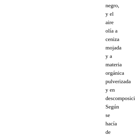
negro,
y el
aire
olía a
ceniza
mojada
y a
materia
orgánica
pulverizada
y en
descomposici
Según
se
hacía
de