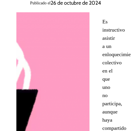
26 de octubre de 2024
Publicado el
Es
instructivo
asistir
a un
enloquecimie
colectivo
en el
que
uno
no
participa,
aunque
haya
compartido