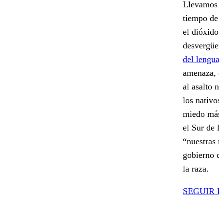
Llevamos 
tiempo de
el dióxido
desvergüen
del lengu
amenaza, e
al asalto 
los nativo
miedo más
el Sur de 
“nuestras 
gobierno 
la raza.
SEGUIR