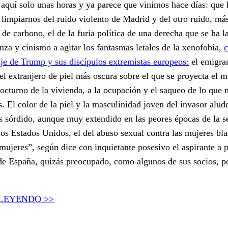
aquí solo unas horas y ya parece que vinimos hace días: que
 limpiarnos del ruido violento de Madrid y del otro ruido, m
 de carbono, el de la furia política de una derecha que se ha 
za y cinismo a agitar los fantasmas letales de la xenofobia,
c
aje de Trump y sus discípulos extremistas europeos:
el emigra
l extranjero de piel más oscura sobre el que se proyecta el m
nocturno de la vivienda, a la ocupación y el saqueo de lo que 
s. El color de la piel y la masculinidad joven del invasor alud
 sórdido, aunque muy extendido en las peores épocas de la s
los Estados Unidos, el del abuso sexual contra las mujeres bla
mujeres”, según dice con inquietante posesivo el aspirante a p
de España, quizás preocupado, como algunos de sus socios, po
 LEYENDO >>