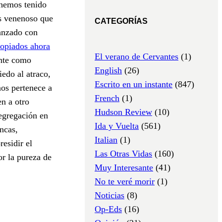
 hemos tenido
ás venenoso que
CATEGORÍAS
lanzado con
opiados ahora
El verano de Cervantes
(1)
nte como
English
(26)
iedo al atraco,
Escrito en un instante
(847)
nos pertenece a
French
(1)
en a otro
Hudson Review
(10)
egregación en
Ida y Vuelta
(561)
ncas,
Italian
(1)
residir el
Las Otras Vidas
(160)
r la pureza de
Muy Interesante
(41)
No te veré morir
(1)
Noticias
(8)
Op-Eds
(16)