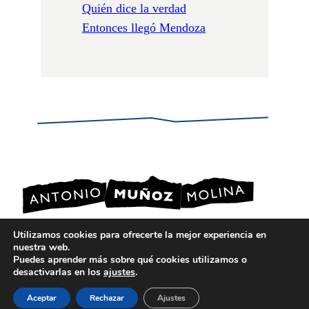
Quién dice la verdad
Entonces llegó Mendoza
Utilizamos cookies para ofrecerte la mejor experiencia en
nuestra web.
POLÍTICA DE PRIVACIDAD
Puedes aprender más sobre qué cookies utilizamos o
POLÍTICA DE COOKIES
desactivarlas en los
ajustes
.
AVISO LEGAL
Aceptar
Rechazar
Ajustes