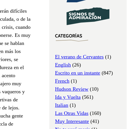
rán difíciles
culada, o de la
 crisis, cuando
ponerse. Es muy
CATEGORÍAS
ue se hablan
ten más los
El verano de Cervantes
(1)
iores, se
English
(26)
dureza en el
Escrito en un instante
(847)
n acento
French
(1)
viajero muy
Hudson Review
(10)
s vaqueros y
Ida y Vuelta
(561)
rtivas de
Italian
(1)
de lejos.
Las Otras Vidas
(160)
mucha gente
Muy Interesante
(41)
zcla de