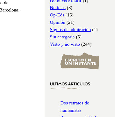
No te veré morir
(1)
ro de
Noticias
(8)
 Barcelona.
Op-Eds
(16)
Opinión
(21)
Signos de admiración
(1)
Sin categoría
(5)
Visto y no visto
(244)
ÚLTIMOS ARTÍCULOS
Dos retratos de
humanistas