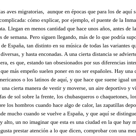
as aves migratorias, aunque en épocas que para los de aquí se
 complicada: cómo explicar, por ejemplo, el puente de la Inma
ta. Llegan en menos cantidad que hace unos años, antes de la
es de semana. Pero siguen llegando, más de lo que podría su
l de España, tan distinto en su música de todas las variantes q
 diversas, y hasta enconadas. A una cierta distancia se advier
uera, es que, estando tan obsesionados por sus diferencias inter
s que más empeño suelen poner en no ser españoles. Hay una 
mericanos o los latinos de aquí, y que hace que suene igual u
 una cierta manera de vestir y moverse, un aire deportivo y 
fas de sol sobre la frente, los chubasqueros o chaquetones, lo
bre los hombros cuando hace algo de calor, las zapatillas depo
e mucho cuando se vuelve a España, y que aquí se distingue 
 alto, un no imaginar que esta es una ciudad en la que hay 
gusta prestar atención a lo que dicen, comprobar con una me