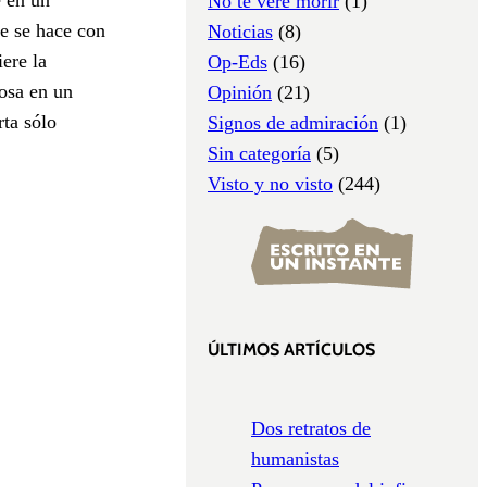
No te veré morir
(1)
que se hace con
Noticias
(8)
iere la
Op-Eds
(16)
iosa en un
Opinión
(21)
rta sólo
Signos de admiración
(1)
Sin categoría
(5)
Visto y no visto
(244)
ÚLTIMOS ARTÍCULOS
Dos retratos de
humanistas