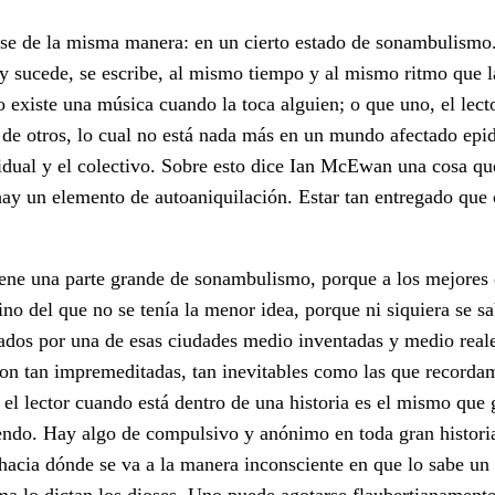
birse de la misma manera: en un cierto estado de sonambulismo.
o y sucede, se escribe, al mismo tiempo y al mismo ritmo que l
 existe una música cuando la toca alguien; o que uno, el lecto
a de otros, lo cual no está nada más en un mundo afectado ep
vidual y el colectivo. Sobre esto dice Ian McEwan una cosa q
ay un elemento de autoaniquilación. Estar tan entregado que 
 tiene una parte grande de sonambulismo, porque a los mejores
ino del que no se tenía la menor idea, porque ni siquiera se s
nados por una de esas ciudades medio inventadas y medio reale
on tan impremeditadas, tan inevitables como las que recorda
 el lector cuando está dentro de una historia es el mismo que 
yendo. Hay algo de compulsivo y anónimo en toda gran histori
r hacia dónde se va a la manera inconsciente en que lo sabe u
a lo dictan los dioses. Uno puede agotarse flaubertianament