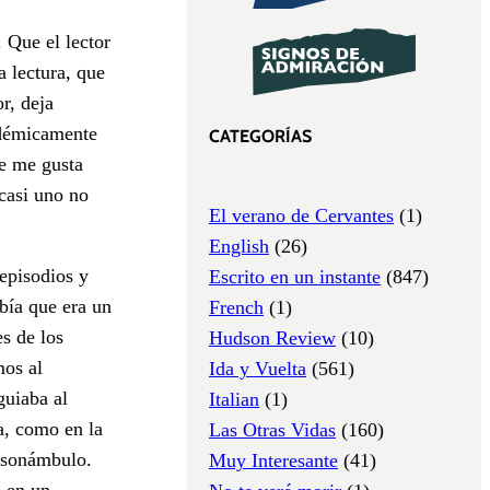
 Que el lector
a lectura, que
r, deja
idémicamente
CATEGORÍAS
ue me gusta
casi uno no
El verano de Cervantes
(1)
English
(26)
 episodios y
Escrito en un instante
(847)
abía que era un
French
(1)
s de los
Hudson Review
(10)
mos al
Ida y Vuelta
(561)
guiaba al
Italian
(1)
a, como en la
Las Otras Vidas
(160)
n sonámbulo.
Muy Interesante
(41)
e en un