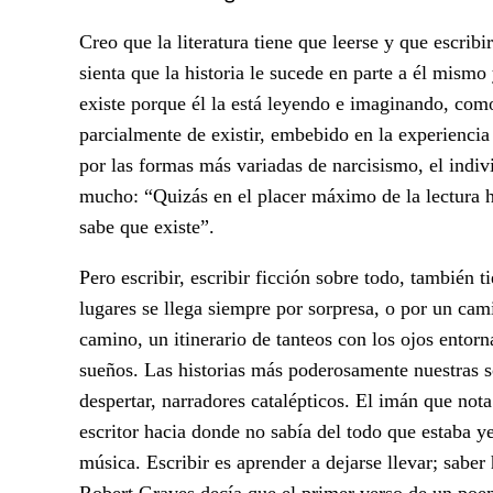
Creo que la literatura tiene que leerse y que escri
sienta que la historia le sucede en parte a él mism
existe porque él la está leyendo e imaginando, como
parcialmente de existir, embebido en la experienci
por las formas más variadas de narcisismo, el indi
mucho: “Quizás en el placer máximo de la lectura h
sabe que existe”.
Pero escribir, escribir ficción sobre todo, también
lugares se llega siempre por sorpresa, o por un cam
camino, un itinerario de tanteos con los ojos entor
sueños. Las historias más poderosamente nuestras s
despertar, narradores catalépticos. El imán que nota
escritor hacia donde no sabía del todo que estaba 
música. Escribir es aprender a dejarse llevar; sabe
Robert Graves decía que el primer verso de un poem