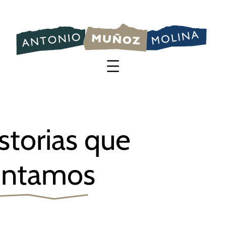
Saltar
al
contenido
storias que
ontamos