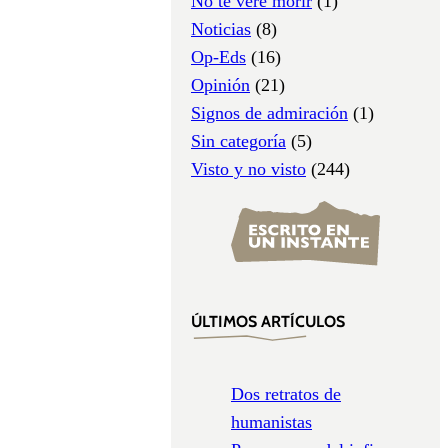
No te veré morir
(1)
Noticias
(8)
Op-Eds
(16)
Opinión
(21)
Signos de admiración
(1)
Sin categoría
(5)
Visto y no visto
(244)
ÚLTIMOS ARTÍCULOS
Dos retratos de
humanistas