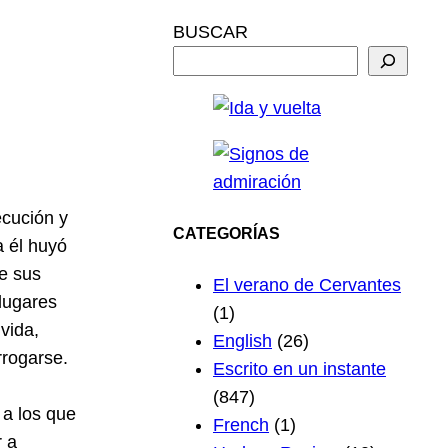
BUSCAR
ecución y
CATEGORÍAS
a él huyó
de sus
El verano de Cervantes
 lugares
(1)
vida,
English
(26)
rrogarse.
Escrito en un instante
(847)
 a los que
French
(1)
r a