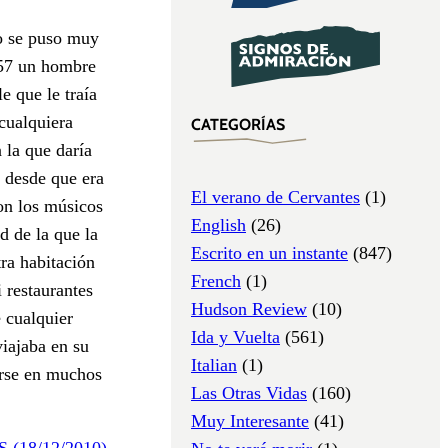
o se puso muy
957 un hombre
e que le traía
cualquiera
CATEGORÍAS
 la que daría
o desde que era
El verano de Cervantes
(1)
on los músicos
English
(26)
d de la que la
Escrito en un instante
(847)
tra habitación
French
(1)
 restaurantes
Hudson Review
(10)
e cualquier
Ida y Vuelta
(561)
viajaba en su
Italian
(1)
jarse en muchos
Las Otras Vidas
(160)
Muy Interesante
(41)
S (18/12/2010)