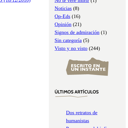
No te veré morir
(1)
Noticias
(8)
Op-Eds
(16)
Opinión
(21)
Signos de admiración
(1)
Sin categoría
(5)
Visto y no visto
(244)
ÚLTIMOS ARTÍCULOS
Dos retratos de
humanistas