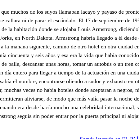
l que muchos de los suyos llamaban lacayo y payaso de pront
ue callara ni de parar el escándalo. El 17 de septiembre de 1
 de la habitación donde se alojaba Louis Armstrong, diciéndol
 Forks, en North Dakota. Armstrong habría llegado a él desde 
 la mañana siguiente, camino de otro hotel en otra ciudad en
nía cincuenta y seis años y esa era la vida que había conocid
 de baile, descansar unas horas, tomar un autobús o un tren c
n día entero para llegar a tiempo de la actuación en una ciuda
 sabía el nombre, encontrarse oliendo a sudor y exhausto en o
Sur, muchas veces no había hoteles donde aceptaran a negros, ni
permitieran aliviarse, de modo que más valía pasar la noche d
-cuando era desde hacía mucho una celebridad internacional, 
mstrong seguía sin poder entrar por la puerta principal ni alo
Seguir leyendo en EL PAÍ