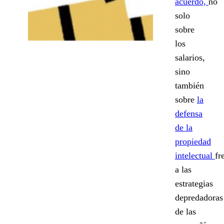
acuerdo,
no
solo
sobre
los
salarios,
sino
también
sobre
la
defensa
de la
propiedad
intelectual
fr
a las
estrategias
depredadoras
de las