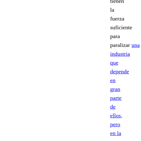
tienen
la
fuerza
suficiente
para
paralizar
una
industria
que
depende
en
gran
parte
de
ellos,
pero
en la