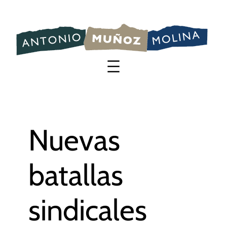
Saltar
al
contenido
Nuevas
batallas
sindicales