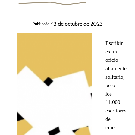
3 de octubre de 2023
Publicado el
Escribir
es un
oficio
altamente
solitario,
pero
los
11.000
escritores
de
cine