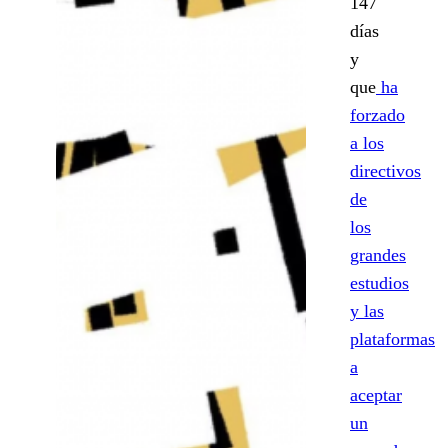
147
días
y
que
ha
forzado
a los
directivos
de
los
grandes
estudios
y las
plataformas
a
aceptar
un