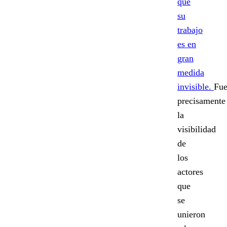
que
su
trabajo
es en
gran
medida
invisible.
Fu
precisamente
la
visibilidad
de
los
actores
que
se
unieron