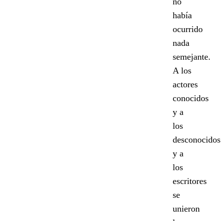
no
había
ocurrido
nada
semejante.
A los
actores
conocidos
y a
los
desconocidos
y a
los
escritores
se
unieron