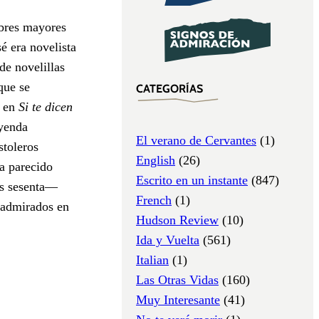
mbres mayores
é era novelista
de novelillas
que se
CATEGORÍAS
a en
Si te dicen
eyenda
El verano de Cervantes
(1)
stoleros
English
(26)
ía parecido
Escrito en un instante
(847)
os sesenta—
French
(1)
, admirados en
Hudson Review
(10)
Ida y Vuelta
(561)
Italian
(1)
Las Otras Vidas
(160)
Muy Interesante
(41)