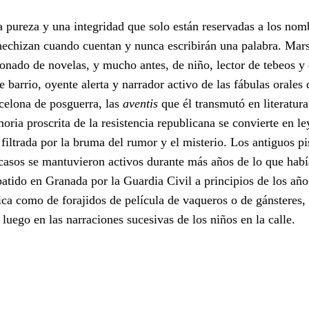
na pureza y una integridad que solo están reservadas a los no
e hechizan cuando cuentan y nunca escribirán una palabra. Mars
onado de novelas, y mucho antes, de niño, lector de tebeos y 
e barrio, oyente alerta y narrador activo de las fábulas orales 
rcelona de posguerra, las
aventis
que él transmutó en literatur
oria proscrita de la resistencia republicana se convierte en l
filtrada por la bruma del rumor y el misterio. Los antiguos pi
s casos se mantuvieron activos durante más años de lo que hab
atido en Granada por la Guardia Civil a principios de los añ
pica como de forajidos de película de vaqueros o de gánsteres
 luego en las narraciones sucesivas de los niños en la calle.