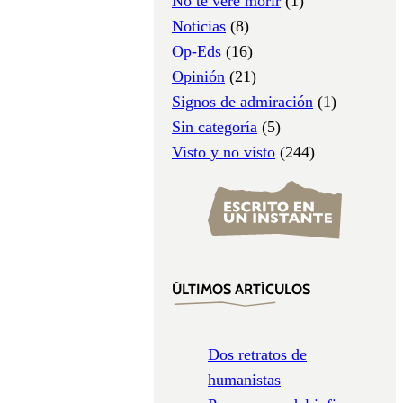
No te veré morir
(1)
Noticias
(8)
Op-Eds
(16)
Opinión
(21)
Signos de admiración
(1)
Sin categoría
(5)
Visto y no visto
(244)
ÚLTIMOS ARTÍCULOS
Dos retratos de
humanistas