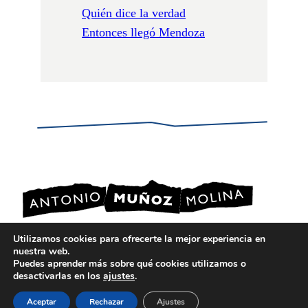
Quién dice la verdad
Entonces llegó Mendoza
Utilizamos cookies para ofrecerte la mejor experiencia en
nuestra web.
POLÍTICA DE PRIVACIDAD
Puedes aprender más sobre qué cookies utilizamos o
POLÍTICA DE COOKIES
desactivarlas en los
ajustes
.
AVISO LEGAL
Aceptar
Rechazar
Ajustes