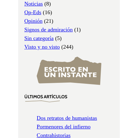
Noticias
(8)
Op-Eds
(16)
Opinión
(21)
Signos de admiración
(1)
Sin categoría
(5)
Visto y no visto
(244)
ÚLTIMOS ARTÍCULOS
Dos retratos de humanistas
Pormenores del infierno
Contrahistorias