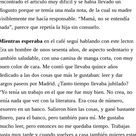
encontrado el artículo muy difícil y se había llevado un
disgusto porque se temía una mala nota, de la cual su madre
visiblemente me hacía responsable. “Mamá, no se entendía
nada”, parece que repetía la hija sin consuelo.
Mientras esperaba
en el café seguí hablando con este lector.
Era un hombre de unos sesenta años, de aspecto sedentario y
también saludable, con una camisa de manga corta, con muy
buen color de cara. Me contó que llevaba quince años
dedicado a las dos cosas que más le gustaban: leer y dar
largos paseos por Madrid. ¿Tanto tiempo llevaba jubilado?
“Yo tenía un trabajo en el que me fue muy bien. No crea, no
tenía nada que ver con la literatura. Era cosa de número,
tesorero en un banco. Salieron bien las cosas, y gané bastante
dinero, para el banco, pero también para mí. Me gustaba
mucho leer, pero entonces no me quedaba tiempo. Trabajas
hasta muy tarde y cuando vuelves a casa también quieres esta