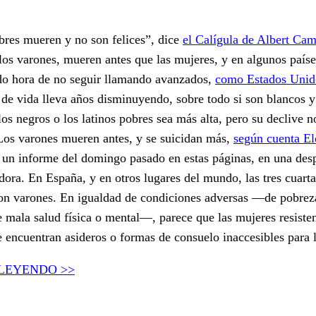
res mueren y no son felices”, dice
el Calígula de Albert Cam
los varones, mueren antes que las mujeres, y en algunos paíse
do hora de no seguir llamando avanzados,
como Estados Unid
 de vida lleva años disminuyendo, sobre todo si son blancos y
los negros o los latinos pobres sea más alta, pero su declive n
Los varones mueren antes, y se suicidan más,
según cuenta E
un informe del domingo pasado en estas páginas, en una des
ora. En España, y en otros lugares del mundo, las tres cuarta
son varones. En igualdad de condiciones adversas —de pobreza
de mala salud física o mental—, parece que las mujeres resist
e encuentran asideros o formas de consuelo inaccesibles para 
 LEYENDO >>