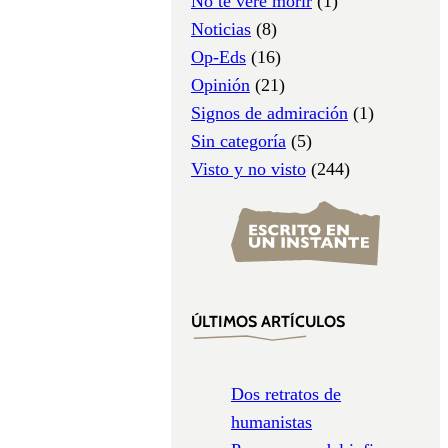
No te veré morir
(1)
Noticias
(8)
Op-Eds
(16)
Opinión
(21)
Signos de admiración
(1)
Sin categoría
(5)
Visto y no visto
(244)
ÚLTIMOS ARTÍCULOS
Dos retratos de
humanistas