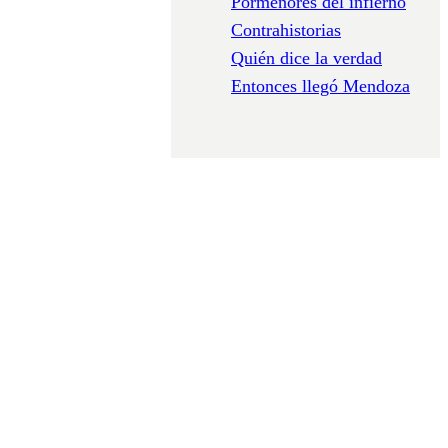
Pormenores del infierno
Contrahistorias
Quién dice la verdad
Entonces llegó Mendoza