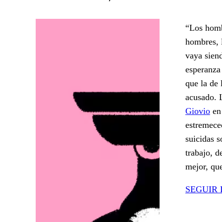
“Los homb
hombres, 
vaya sien
esperanza
que la de 
acusado. 
Giovio
en 
estremeced
suicidas 
trabajo, 
mejor, qu
SEGUIR