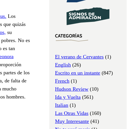
us.
Los
s que quizás
os,
su
CATEGORÍAS
 pobres. No es
o es tan
leonora
El verano de Cervantes
(1)
proporción
English
(26)
s partes de los
Escrito en un instante
(847)
, de falta de
French
(1)
en mucho
Hudson Review
(10)
los hombres.
Ida y Vuelta
(561)
Italian
(1)
Las Otras Vidas
(160)
Muy Interesante
(41)