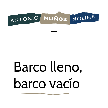
Saltar
al
contenido
Barco lleno,
barco vacío