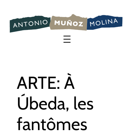
Saltar
al
contenido
ARTE: À
Úbeda, les
fantômes