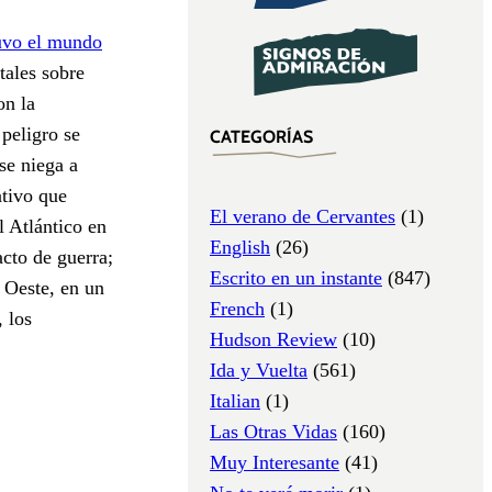
tuvo el mundo
ales sobre
on la
 peligro se
CATEGORÍAS
se niega a
tivo que
El verano de Cervantes
(1)
 Atlántico en
English
(26)
acto de guerra;
Escrito en un instante
(847)
 Oeste, en un
French
(1)
 los
Hudson Review
(10)
Ida y Vuelta
(561)
Italian
(1)
Las Otras Vidas
(160)
Muy Interesante
(41)