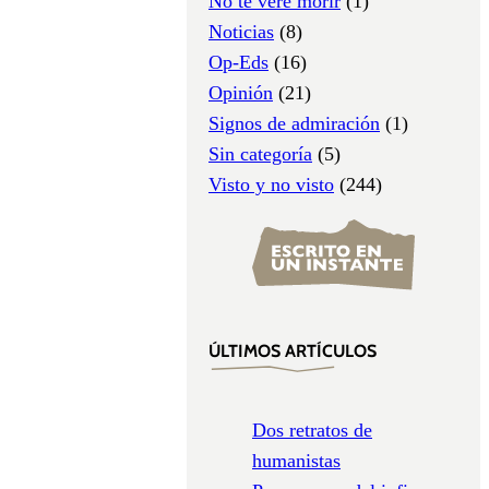
No te veré morir
(1)
Noticias
(8)
Op-Eds
(16)
Opinión
(21)
Signos de admiración
(1)
Sin categoría
(5)
Visto y no visto
(244)
ÚLTIMOS ARTÍCULOS
Dos retratos de
humanistas