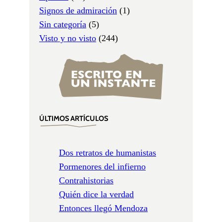
Signos de admiración
(1)
Sin categoría
(5)
Visto y no visto
(244)
ÚLTIMOS ARTÍCULOS
Dos retratos de humanistas
Pormenores del infierno
Contrahistorias
Quién dice la verdad
Entonces llegó Mendoza