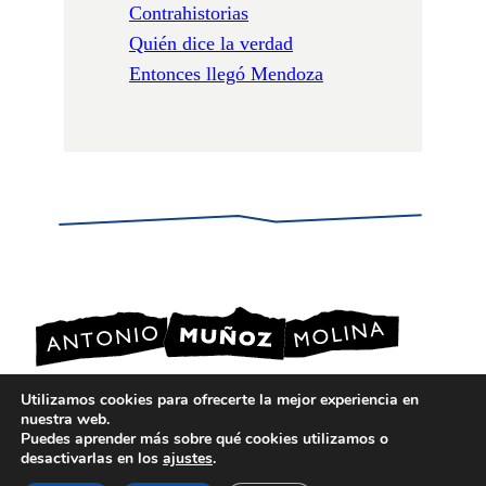
Contrahistorias
Quién dice la verdad
Entonces llegó Mendoza
Utilizamos cookies para ofrecerte la mejor experiencia en
nuestra web.
POLÍTICA DE PRIVACIDAD
Puedes aprender más sobre qué cookies utilizamos o
POLÍTICA DE COOKIES
desactivarlas en los
ajustes
.
AVISO LEGAL