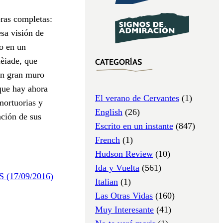
bras completas:
esa visión de
mo en un
lèiade, que
CATEGORÍAS
un gran muro
 que hay ahora
El verano de Cervantes
(1)
mortuorias y
English
(26)
ación de sus
Escrito en un instante
(847)
French
(1)
Hudson Review
(10)
Ida y Vuelta
(561)
S (17/09/2016)
Italian
(1)
Las Otras Vidas
(160)
Muy Interesante
(41)