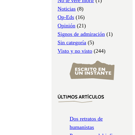
No te veré morir
(1)
Noticias
(8)
Op-Eds
(16)
Opinión
(21)
Signos de admiración
(1)
Sin categoría
(5)
Visto y no visto
(244)
ÚLTIMOS ARTÍCULOS
Dos retratos de
humanistas