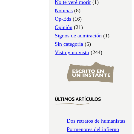
No te veré morir
(1)
Noticias
(8)
Op-Eds
(16)
Opinión
(21)
Signos de admiración
(1)
Sin categoría
(5)
Visto y no visto
(244)
ÚLTIMOS ARTÍCULOS
Dos retratos de humanistas
Pormenores del infierno