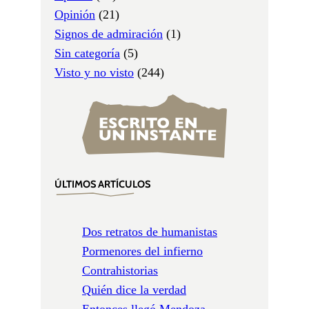
Opinión
(21)
Signos de admiración
(1)
Sin categoría
(5)
Visto y no visto
(244)
ÚLTIMOS ARTÍCULOS
Dos retratos de humanistas
Pormenores del infierno
Contrahistorias
Quién dice la verdad
Entonces llegó Mendoza