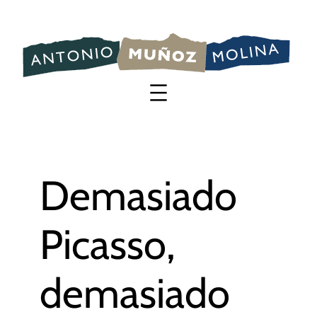
Saltar
al
contenido
Demasiado
Picasso,
demasiado