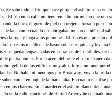
ña. Se sabe todo el frío que hace porque el asfalto se ha vuelt
za. El frío en la calle no tiene remedio por mucho que uno se
pando la boca, el gorro de piel con orejeras forrado por dentr
los de lana como cuando nos abrigaban mucho de niños al sali
aviesa la ropa y llega a los pulmones. El frío es una presión do
ado los cestos metálicos de basura de las esquinas y levanta b
s y se quedan enganchadas en las ramas de los árboles, tiesas 
dad de piedra pómez. Por la acera del oeste el sol mañanero da
ombra gélida de los edificios muy altos forma un túnel por el 
fandas. No había ni mendigos por Broadway. Voy a la orilla de
 suben con el empuje de la marea alta. En cuanto el sol se po
ielo en los charcos. En el atardecer el asfalto blanco tiene una
hado en la radio canciones de Harold Arlen y he cocinado unas