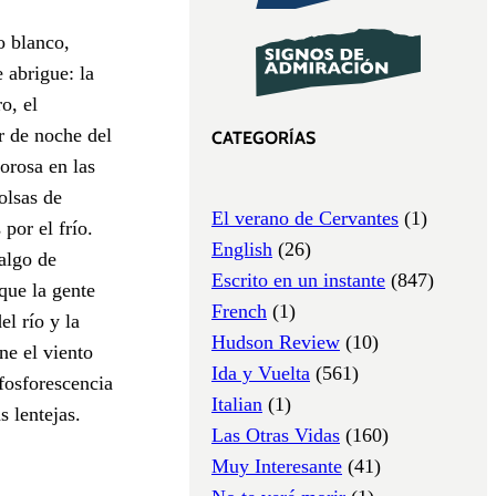
o blanco,
 abrigue: la
o, el
r de noche del
CATEGORÍAS
lorosa en las
olsas de
El verano de Cervantes
(1)
por el frío.
English
(26)
 algo de
Escrito en un instante
(847)
que la gente
French
(1)
l río y la
Hudson Review
(10)
ne el viento
Ida y Vuelta
(561)
 fosforescencia
Italian
(1)
 lentejas.
Las Otras Vidas
(160)
Muy Interesante
(41)