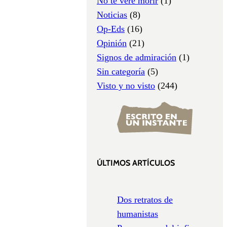
No te veré morir
(1)
Noticias
(8)
Op-Eds
(16)
Opinión
(21)
Signos de admiración
(1)
Sin categoría
(5)
Visto y no visto
(244)
ÚLTIMOS ARTÍCULOS
Dos retratos de
humanistas