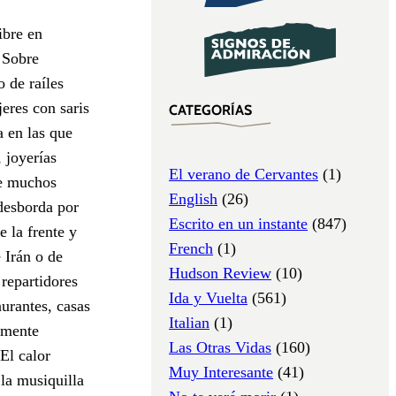
ibre en
 Sobre
 de raíles
eres con saris
CATEGORÍAS
a en las que
 joyerías
El verano de Cervantes
(1)
de muchos
English
(26)
desborda por
Escrito en un instante
(847)
e la frente y
French
(1)
 Irán o de
Hudson Review
(10)
repartidores
Ida y Vuelta
(561)
aurantes, casas
Italian
(1)
amente
Las Otras Vidas
(160)
El calor
Muy Interesante
(41)
 la musiquilla