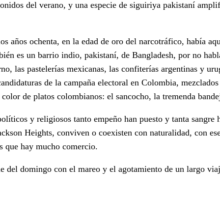
onidos del verano, y una especie de siguiriya pakistaní amplif
os años ochenta, en la edad de oro del narcotráfico, había aq
ién es un barrio indio, pakistaní, de Bangladesh, por no habla
o, las pastelerías mexicanas, las confiterías argentinas y uru
 candidaturas de la campaña electoral en Colombia, mezclados 
n color de platos colombianos: el sancocho, la tremenda bandej
 políticos y religiosos tanto empeño han puesto y tanta sangre
 Jackson Heights, conviven o coexisten con naturalidad, con e
los que hay mucho comercio.
e del domingo con el mareo y el agotamiento de un largo viaj