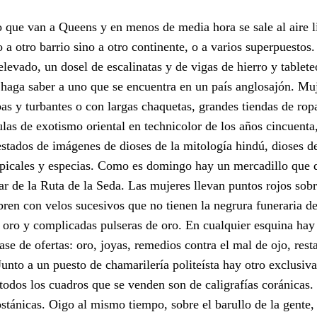
 que van a Queens y en menos de media hora se sale al aire l
 otro barrio sino a otro continente, o a varios superpuestos.
evado, un dosel de escalinatas y de vigas de hierro y tableteo
 haga saber a uno que se encuentra en un país anglosajón. Muj
as y turbantes o con largas chaquetas, grandes tiendas de rop
las de exotismo oriental en technicolor de los años cincuenta,
testados de imágenes de dioses de la mitología hindú, dioses 
tropicales y especias. Como es domingo hay un mercadillo que 
zar de la Ruta de la Seda. Las mujeres llevan puntos rojos sobr
bren con velos sucesivos que no tienen la negrura funeraria de
 oro y complicadas pulseras de oro. En cualquier esquina hay 
se de ofertas: oro, joyas, remedios contra el mal de ojo, rest
unto a un puesto de chamarilería politeísta hay otro exclusiv
 todos los cuadros que se venden son de caligrafías coránicas. 
stánicas. Oigo al mismo tiempo, sobre el barullo de la gente,