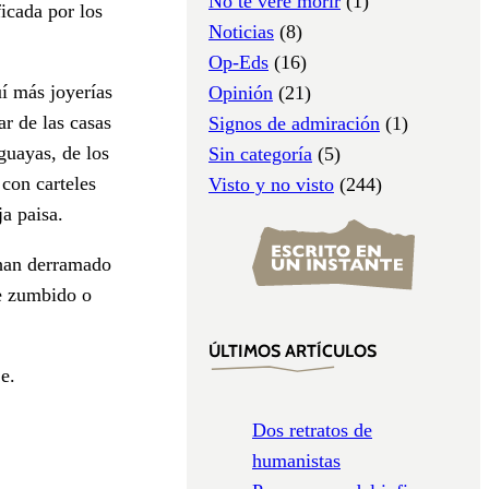
No te veré morir
(1)
icada por los
Noticias
(8)
Op-Eds
(16)
uí más joyerías
Opinión
(21)
r de las casas
Signos de admiración
(1)
guayas, de los
Sin categoría
(5)
con carteles
Visto y no visto
(244)
a paisa.
 han derramado
se zumbido o
ÚLTIMOS ARTÍCULOS
e.
Dos retratos de
humanistas