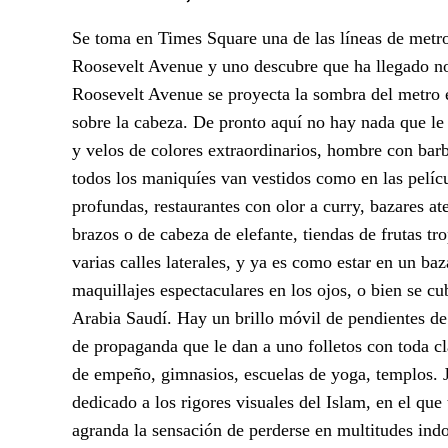
Se toma en Times Square una de las líneas de metro
Roosevelt Avenue y uno descubre que ha llegado no a
Roosevelt Avenue se proyecta la sombra del metro el
sobre la cabeza. De pronto aquí no hay nada que le
y velos de colores extraordinarios, hombre con barb
todos los maniquíes van vestidos como en las pelícu
profundas, restaurantes con olor a curry, bazares a
brazos o de cabeza de elefante, tiendas de frutas 
varias calles laterales, y ya es como estar en un ba
maquillajes espectaculares en los ojos, o bien se cu
Arabia Saudí. Hay un brillo móvil de pendientes de
de propaganda que le dan a uno folletos con toda cla
de empeño, gimnasios, escuelas de yoga, templos. J
dedicado a los rigores visuales del Islam, en el que
agranda la sensación de perderse en multitudes indo