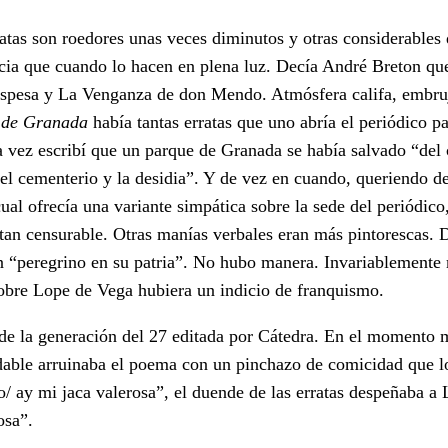
ratas son roedores unas veces diminutos y otras considerables
cia que cuando lo hacen en plena luz. Decía André Breton que
aespesa y La Venganza de don Mendo. Atmósfera califa, embruj
 de Granada
había tantas erratas que uno abría el periódico p
na vez escribí que un parque de Granada se había salvado “del
el cementerio y la desidia”. Y de vez en cuando, queriendo dec
ual ofrecía una variante simpática sobre la sede del periódico
 tan censurable. Otras manías verbales eran más pintorescas. 
ión “peregrino en su patria”. No hubo manera. Invariablemente
 pobre Lope de Vega hubiera un indicio de franquismo.
 de la generación del 27 editada por Cátedra. En el momento
idable arruinaba el poema con un pinchazo de comicidad que lo
 ay mi jaca valerosa”, el duende de las erratas despeñaba a 
osa”.