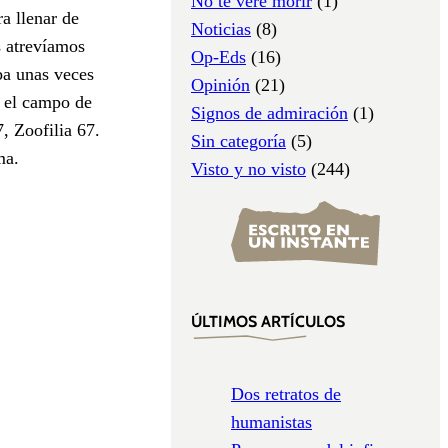
No te veré morir
(1)
ra llenar de
Noticias
(8)
s atrevíamos
Op-Eds
(16)
ba unas veces
Opinión
(21)
 el campo de
Signos de admiración
(1)
, Zoofilia 67.
Sin categoría
(5)
ma.
Visto y no visto
(244)
ÚLTIMOS ARTÍCULOS
Dos retratos de
humanistas