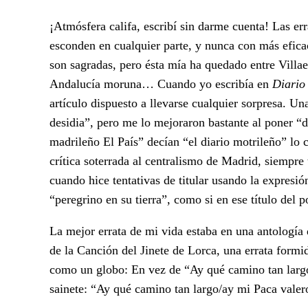
¡Atmósfera califa, escribí sin darme cuenta! Las er
esconden en cualquier parte, y nunca con más efica
son sagradas, pero ésta mía ha quedado entre Vill
Andalucía moruna… Cuando yo escribía en
Diario
artículo dispuesto a llevarse cualquier sorpresa. U
desidia”, pero me lo mejoraron bastante al poner “d
madrileño El País” decían “el diario motrileño” lo c
crítica soterrada al centralismo de Madrid, siempre
cuando hice tentativas de titular usando la expres
“peregrino en su tierra”, como si en ese título del
La mejor errata de mi vida estaba en una antología
de la Canción del Jinete de Lorca, una errata form
como un globo: En vez de “Ay qué camino tan largo/
sainete: “Ay qué camino tan largo/ay mi Paca valer